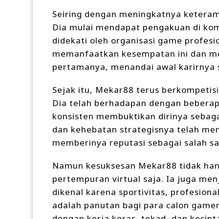
Seiring dengan meningkatnya keteram
Dia mulai mendapat pengakuan di kom
didekati oleh organisasi game profes
memanfaatkan kesempatan ini dan me
pertamanya, menandai awal karirnya 
Sejak itu, Mekar88 terus berkompetis
Dia telah berhadapan dengan beberapa 
konsisten membuktikan dirinya sebaga
dan kehebatan strategisnya telah me
memberinya reputasi sebagai salah satu
Namun kesuksesan Mekar88 tidak han
pertempuran virtual saja. Ia juga me
dikenal karena sportivitas, profesion
adalah panutan bagi para calon gam
dengan kerja keras, tekad, dan kecin