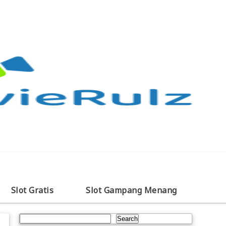
Slot Gratis
Slot Gampang Menang
Search