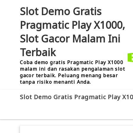
Skip
Slot Demo Gratis
to
content
Pragmatic Play X1000,
Slot Gacor Malam Ini
Terbaik
Coba demo gratis Pragmatic Play X1000
malam ini dan rasakan pengalaman slot
gacor terbaik. Peluang menang besar
tanpa risiko menanti Anda.
Slot Demo Gratis Pragmatic Play X10