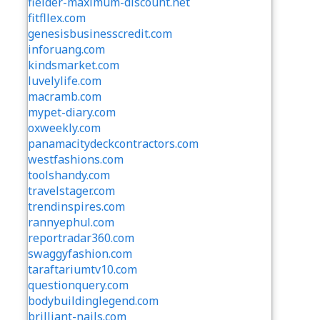
fielder-maximum-discount.net
fitfllex.com
genesisbusinesscredit.com
inforuang.com
kindsmarket.com
luvelylife.com
macramb.com
mypet-diary.com
oxweekly.com
panamacitydeckcontractors.com
westfashions.com
toolshandy.com
travelstager.com
trendinspires.com
rannyephul.com
reportradar360.com
swaggyfashion.com
taraftariumtv10.com
questionquery.com
bodybuildinglegend.com
brilliant-nails.com