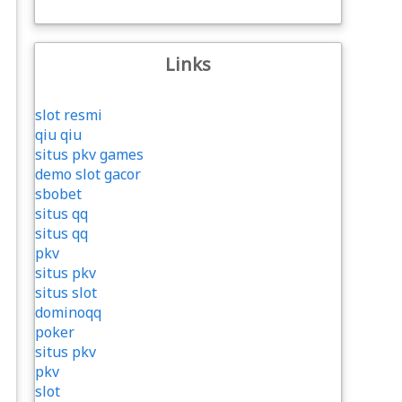
Links
slot resmi
qiu qiu
situs pkv games
demo slot gacor
sbobet
situs qq
situs qq
pkv
situs pkv
situs slot
dominoqq
poker
situs pkv
pkv
slot