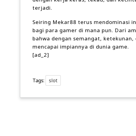
terjadi.
Seiring Mekar88 terus mendominasi in
bagi para gamer di mana pun. Dari am
bahwa dengan semangat, ketekunan, d
mencapai impiannya di dunia game.
[ad_2]
Tags:
slot