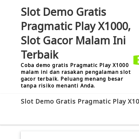
Skip
Slot Demo Gratis
to
content
Pragmatic Play X1000,
Slot Gacor Malam Ini
Terbaik
Coba demo gratis Pragmatic Play X1000
malam ini dan rasakan pengalaman slot
gacor terbaik. Peluang menang besar
tanpa risiko menanti Anda.
Slot Demo Gratis Pragmatic Play X10