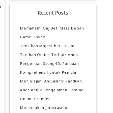
8
Recent Posts
Memahami GajiBet: Masa Depan
Game Online
Temukan Majestibet: Tujuan
Taruhan Online Terbaik Anda
Pengertian Saung4D: Panduan
Komprehensif untuk Pemula
Menjelajahi AhlCasino: Panduan
Anda untuk Pengalaman Gaming
Online Premier
Menemukan Juruscasino: