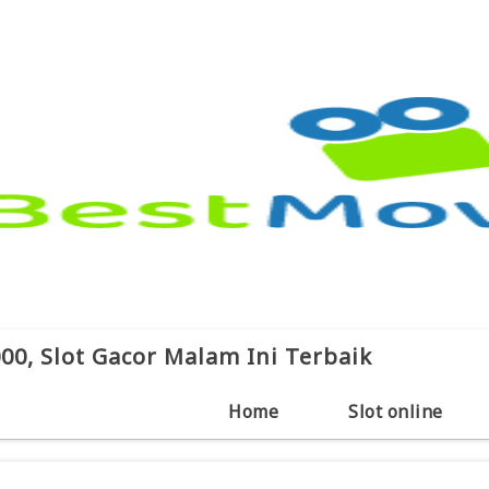
00, Slot Gacor Malam Ini Terbaik
Home
Slot online