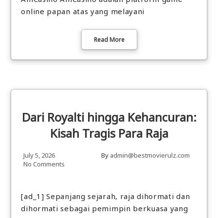
online papan atas yang melayani
Read More
Dari Royalti hingga Kehancuran:
Kisah Tragis Para Raja
July 5, 2026
By
admin@bestmovierulz.com
No Comments
[ad_1] Sepanjang sejarah, raja dihormati dan
dihormati sebagai pemimpin berkuasa yang