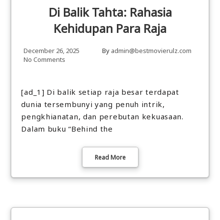
Di Balik Tahta: Rahasia
Kehidupan Para Raja
December 26, 2025
By
admin@bestmovierulz.com
No Comments
[ad_1] Di balik setiap raja besar terdapat
dunia tersembunyi yang penuh intrik,
pengkhianatan, dan perebutan kekuasaan.
Dalam buku “Behind the
Read More