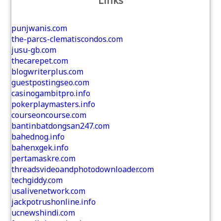
Links
punjwanis.com
the-parcs-clematiscondos.com
jusu-gb.com
thecarepet.com
blogwriterplus.com
guestpostingseo.com
casinogambitpro.info
pokerplaymasters.info
courseoncourse.com
bantinbatdongsan247.com
bahednog.info
bahenxgek.info
pertamaskre.com
threadsvideoandphotodownloader.com
techgiddy.com
usalivenetwork.com
jackpotrushonline.info
ucnewshindi.com