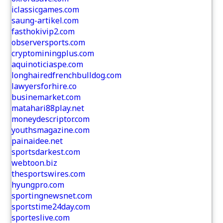
iclassicgames.com
saung-artikel.com
fasthokivip2.com
observersports.com
cryptominingplus.com
aquinoticiaspe.com
longhairedfrenchbulldog.com
lawyersforhire.co
businemarket.com
matahari88play.net
moneydescriptor.com
youthsmagazine.com
painaidee.net
sportsdarkest.com
webtoon.biz
thesportswires.com
hyungpro.com
sportingnewsnet.com
sportstime24day.com
sporteslive.com