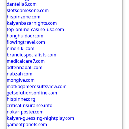
dantella6.com
slotsgamesone.com
hispinzone.com
kalyanbazarnights.com
top-online-casino-usa.com
honghuidoor.com
flowingtravel.com
nineniki.com
brandiospecialists.com
medicalcare7.com
adtennaball.com
nabzah.com
mongive.com
matkagameresultsview.com
getsolutionsonline.com
hispinner.org
criticalinsurance.info
nokariposter.com
kalyan-guessing-nightplay.com
gameofpanels.com