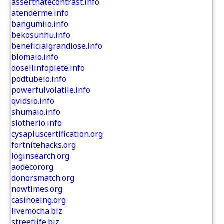
asserthatecontrast.info
atenderme.info
bangumiio.info
bekosunhu.info
beneficialgrandiose.info
blomaio.info
dosellinfoplete.info
podtubeio.info
powerfulvolatile.info
qvidsio.info
shumaio.info
slotherio.info
cysapluscertification.org
fortnitehacks.org
loginsearch.org
aodecor.org
donorsmatch.org
nowtimes.org
casinoeing.org
livemocha.biz
streetlife.biz