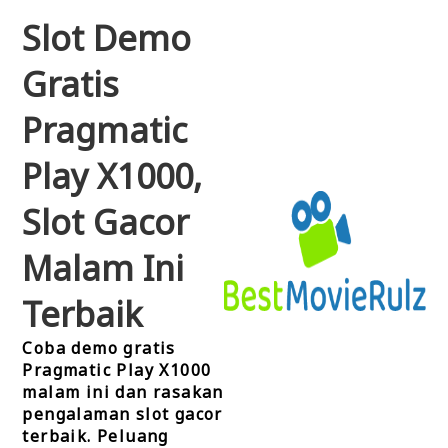
Skip
Slot Demo
to
content
Gratis
Pragmatic
Play X1000,
Slot Gacor
Malam Ini
Terbaik
Coba demo gratis
Pragmatic Play X1000
malam ini dan rasakan
pengalaman slot gacor
terbaik. Peluang