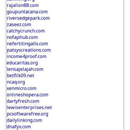
rajalion88.com
goupuntacana.com
riversedgepark.com
zaseez.com
catchycrunch.com
nofaphub.com
nefertitingalls.com
patsyscreations.com
income4proof.com
educaritas.org
lensajelajah.com
betflik09.net
ncaq.org
xenmicro.com
onlineshopera.com
dartyfresh.com
lewisenterprises.net
pcsoftwarefree.org
dailylinking.com
dnafyx.com