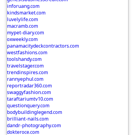
inforuang.com
kindsmarket.com
luvelylife.com
macramb.com
mypet-diary.com
oxweekly.com
panamacitydeckcontractors.com
westfashions.com
toolshandy.com
travelstager.com
trendinspires.com
rannyephul.com
reportradar360.com
swaggyfashion.com
taraftariumtv10.com
questionquery.com
bodybuildinglegend.com
brilliant-nails.com
dandr-photography.com
dokteroce.com