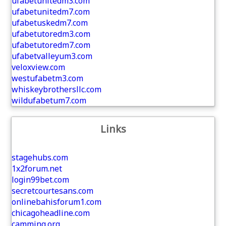
ufabetunitedm3.com
ufabetunitedm7.com
ufabetuskedm7.com
ufabetutoredm3.com
ufabetutoredm7.com
ufabetvalleyum3.com
veloxview.com
westufabetm3.com
whiskeybrothersllc.com
wildufabetum7.com
Links
stagehubs.com
1x2forum.net
login99bet.com
secretcourtesans.com
onlinebahisforum1.com
chicagoheadline.com
camming.org