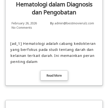
Hematologi dalam Diagnosis
dan Pengobatan
February 26, 2026
By
admin@bestmovierulz.com
No Comments
[ad_1] Hematologi adalah cabang kedokteran
yang berfokus pada studi tentang darah dan
kelainan terkait darah. Ini memainkan peran
penting dalam
Read More