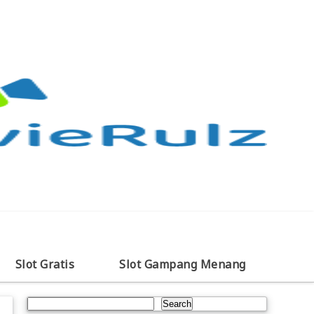
Slot Gratis
Slot Gampang Menang
Search