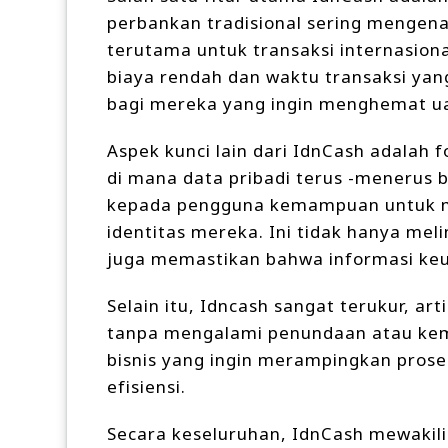
perbankan tradisional sering mengena
terutama untuk transaksi internasio
biaya rendah dan waktu transaksi yan
bagi mereka yang ingin menghemat u
Aspek kunci lain dari IdnCash adalah 
di mana data pribadi terus -menerus
kepada pengguna kemampuan untuk m
identitas mereka. Ini tidak hanya mel
juga memastikan bahwa informasi keu
Selain itu, Idncash sangat terukur, a
tanpa mengalami penundaan atau kema
bisnis yang ingin merampingkan pro
efisiensi.
Secara keseluruhan, IdnCash mewakil