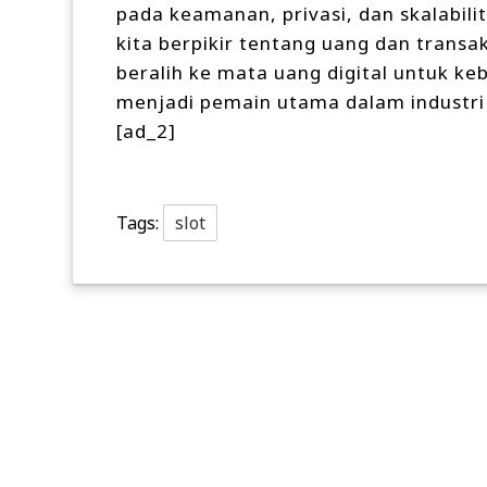
pada keamanan, privasi, dan skalabilit
kita berpikir tentang uang dan trans
beralih ke mata uang digital untuk k
menjadi pemain utama dalam industri 
[ad_2]
Tags:
slot