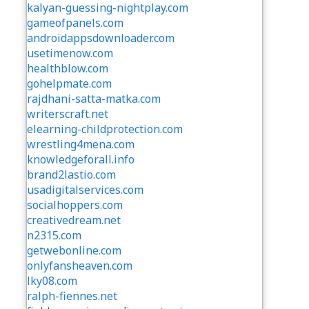
kalyan-guessing-nightplay.com
gameofpanels.com
androidappsdownloader.com
usetimenow.com
healthblow.com
gohelpmate.com
rajdhani-satta-matka.com
writerscraft.net
elearning-childprotection.com
wrestling4mena.com
knowledgeforall.info
brand2lastio.com
usadigitalservices.com
socialhoppers.com
creativedream.net
n2315.com
getwebonline.com
onlyfansheaven.com
lky08.com
ralph-fiennes.net