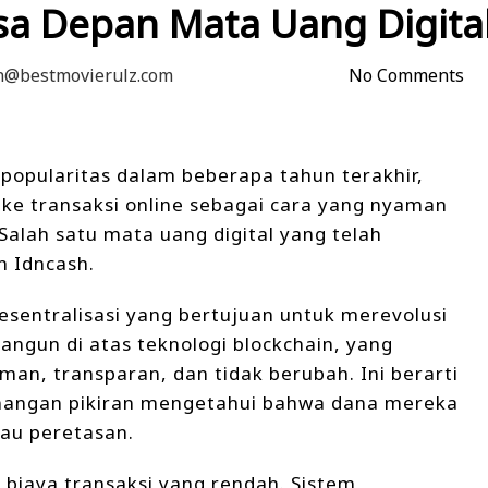
sa Depan Mata Uang Digita
n@bestmovierulz.com
No Comments
popularitas dalam beberapa tahun terakhir,
ke transaksi online sebagai cara yang nyaman
 Salah satu mata uang digital yang telah
h Idncash.
esentralisasi yang bertujuan untuk merevolusi
ibangun di atas teknologi blockchain, yang
n, transparan, dan tidak berubah. Ini berarti
nangan pikiran mengetahui bahwa dana mereka
tau peretasan.
 biaya transaksi yang rendah. Sistem