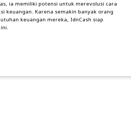
as, ia memiliki potensi untuk merevolusi cara
aksi keuangan. Karena semakin banyak orang
ebutuhan keuangan mereka, IdnCash siap
ini.