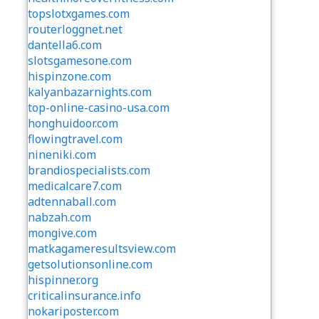
topslotxgames.com
routerloggnet.net
dantella6.com
slotsgamesone.com
hispinzone.com
kalyanbazarnights.com
top-online-casino-usa.com
honghuidoor.com
flowingtravel.com
nineniki.com
brandiospecialists.com
medicalcare7.com
adtennaball.com
nabzah.com
mongive.com
matkagameresultsview.com
getsolutionsonline.com
hispinner.org
criticalinsurance.info
nokariposter.com