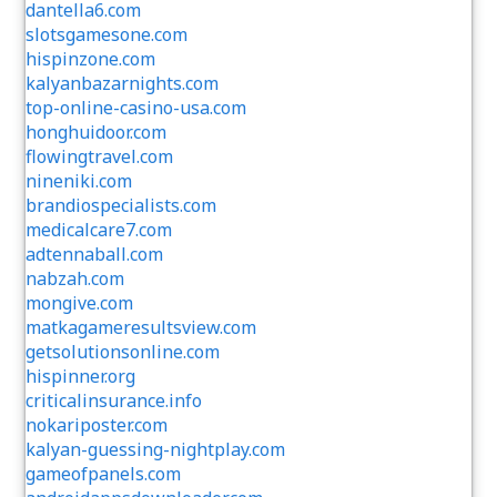
dantella6.com
slotsgamesone.com
hispinzone.com
kalyanbazarnights.com
top-online-casino-usa.com
honghuidoor.com
flowingtravel.com
nineniki.com
brandiospecialists.com
medicalcare7.com
adtennaball.com
nabzah.com
mongive.com
matkagameresultsview.com
getsolutionsonline.com
hispinner.org
criticalinsurance.info
nokariposter.com
kalyan-guessing-nightplay.com
gameofpanels.com