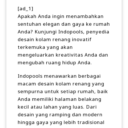
[ad_1]
Apakah Anda ingin menambahkan
sentuhan elegan dan gaya ke rumah
Anda? Kunjungi Indopools, penyedia
desain kolam renang inovatif
terkemuka yang akan
mengeluarkan kreativitas Anda dan
mengubah ruang hidup Anda.
Indopools menawarkan berbagai
macam desain kolam renang yang
sempurna untuk setiap rumah, baik
Anda memiliki halaman belakang
kecil atau lahan yang luas. Dari
desain yang ramping dan modern
hingga gaya yang lebih tradisional