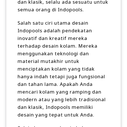
dan klasik, selalu ada sesuatu untuk
semua orang di Indopools.
Salah satu ciri utama desain
Indopools adalah pendekatan
inovatif dan kreatif mereka
terhadap desain kolam. Mereka
menggunakan teknologi dan
material mutakhir untuk
menciptakan kolam yang tidak
hanya indah tetapi juga fungsional
dan tahan lama. Apakah Anda
mencari kolam yang ramping dan
modern atau yang lebih tradisional
dan klasik, Indopools memiliki
desain yang tepat untuk Anda.