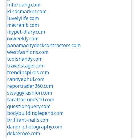
inforuang.com
kindsmarket.com
luvelylife.com
macramb.com
mypet-diary.com
oxweekly.com
panamacitydeckcontractors.com
westfashions.com
toolshandy.com
travelstager.com
trendinspires.com
rannyephul.com
reportradar360.com
swaggyfashion.com
taraftariumtv10.com
questionquery.com
bodybuildinglegend.com
brilliant-nails.com
dandr-photography.com
dokteroce.com