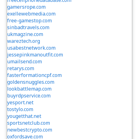
freecellphonedatabase.com
gamersrope.com
exellewebmedia.com
free-gamestop.com
sinbadtravels.com
ukmagzine.com
wareztech.org
usabestnetwork.com
jessepinkmanoutfit.com
umailsend.com
retarys.com
fasterformationcpf.com
goldensnuggles.com
lookbattlemap.com
buyrdpservice.com
yesport.net
tostylo.com
yougetthat.net
sportsnetclub.com
newbestcrypto.com
oxfordsave.com