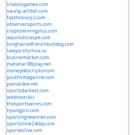
iclassicgames.com
saung-artikel.com
fasthokivip2.com
observersports.com
cryptominingplus.com
aquinoticiaspe.com
longhairedfrenchbulldog.com
lawyersforhire.co
businemarket.com
matahari88play.net
moneydescriptor.com
youthsmagazine.com
painaidee.net
sportsdarkest.com
webtoon.biz
thesportswires.com
hyungpro.com
sportingnewsnet.com
sportstime24day.com
sporteslive.com