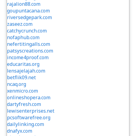
rajalion88.com
goupuntacana.com
riversedgepark.com
zaseez.com
catchycrunch.com
nofaphub.com
nefertitingalls.com
patsyscreations.com
income4proof.com
educaritas.org
lensajelajah.com
betflik09.net
ncaq.org
xenmicro.com
onlineshopera.com
dartyfresh.com
lewisenterprises.net
pcsoftwarefree.org
dailylinking.com
dnafyx.com