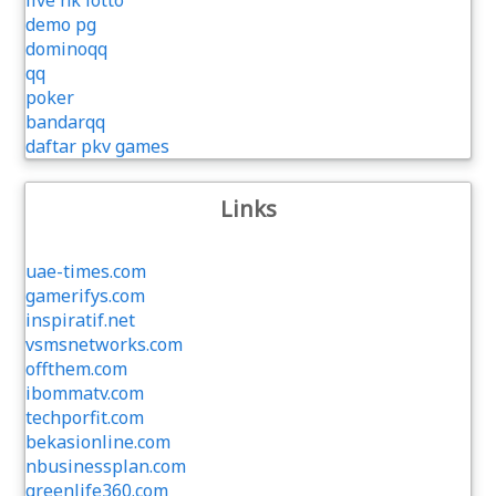
live hk lotto
demo pg
dominoqq
qq
poker
bandarqq
daftar pkv games
Links
uae-times.com
gamerifys.com
inspiratif.net
vsmsnetworks.com
offthem.com
ibommatv.com
techporfit.com
bekasionline.com
nbusinessplan.com
greenlife360.com