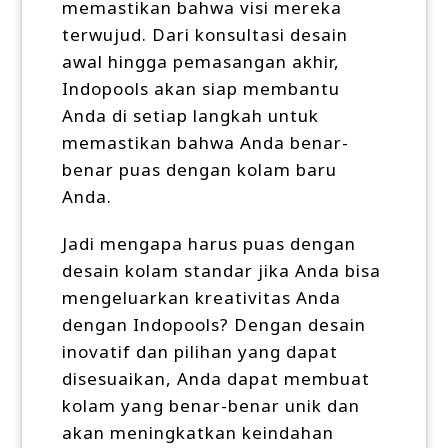
memastikan bahwa visi mereka
terwujud. Dari konsultasi desain
awal hingga pemasangan akhir,
Indopools akan siap membantu
Anda di setiap langkah untuk
memastikan bahwa Anda benar-
benar puas dengan kolam baru
Anda.
Jadi mengapa harus puas dengan
desain kolam standar jika Anda bisa
mengeluarkan kreativitas Anda
dengan Indopools? Dengan desain
inovatif dan pilihan yang dapat
disesuaikan, Anda dapat membuat
kolam yang benar-benar unik dan
akan meningkatkan keindahan