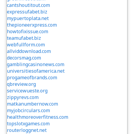
cantshoutitout.com
expressufabet.biz
mypuertoplata.net
thepioneerxpress.com
howtofixissue.com
teamufabet.biz
webfullform.com
allviddownload.com
decorsmag.com
gamblingcasinonews.com
universitiesofamerica.net
progameofbrands.com
qbreview.org
servicewueste.org
zippyrevs.com
matkanumbernow.com
myjobcirculars.com
healthmoreoverfitness.com
topslotxgames.com
routerloggnet.net