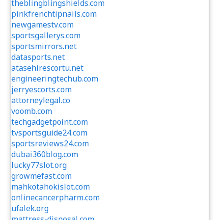
theblingblingshields.com
pinkfrenchtipnails.com
newgamestv.com
sportsgallerys.com
sportsmirrors.net
datasports.net
atasehirescortu.net
engineeringtechub.com
jerryescorts.com
attorneylegal.co
voomb.com
techgadgetpoint.com
tvsportsguide24.com
sportsreviews24.com
dubai360blog.com
lucky77slot.org
growmefast.com
mahkotahokislot.com
onlinecancerpharm.com
ufalek.org
mattress-disposal.com