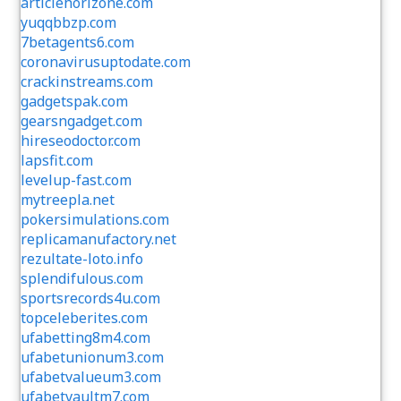
articlehorizone.com
yuqqbbzp.com
7betagents6.com
coronavirusuptodate.com
crackinstreams.com
gadgetspak.com
gearsngadget.com
hireseodoctor.com
lapsfit.com
levelup-fast.com
mytreepla.net
pokersimulations.com
replicamanufactory.net
rezultate-loto.info
splendifulous.com
sportsrecords4u.com
topceleberites.com
ufabetting8m4.com
ufabetunionum3.com
ufabetvalueum3.com
ufabetvaultm7.com