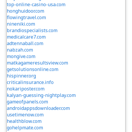
top-online-casino-usa.com
honghuidoor.com
flowingtravel.com
nineniki.com
brandiospecialists.com
medicalcare7.com
adtennaball.com
nabzah.com
mongive.com
matkagameresultsview.com
getsolutionsonline.com
hispinner.org
criticalinsurance.info
nokariposter.com
kalyan-guessing-nightplay.com
gameofpanels.com
androidappsdownloader.com
usetimenow.com
healthblow.com
gohelpmate.com