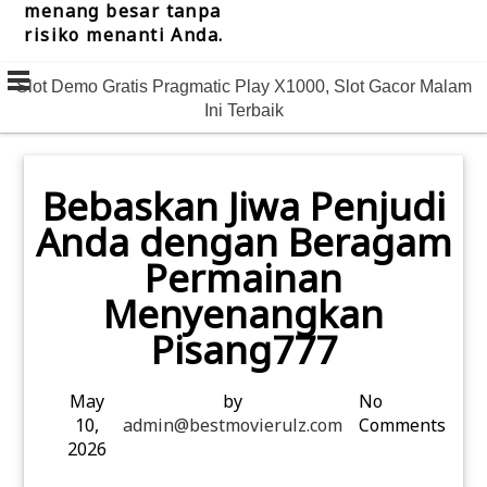
menang besar tanpa
risiko menanti Anda.
Slot Demo Gratis Pragmatic Play X1000, Slot Gacor Malam
Ini Terbaik
Bebaskan Jiwa Penjudi
Anda dengan Beragam
Permainan
Menyenangkan
Pisang777
May
by
No
10,
admin@bestmovierulz.com
Comments
2026