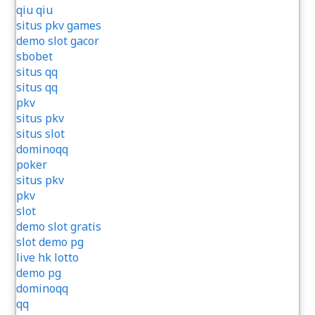
qiu qiu
situs pkv games
demo slot gacor
sbobet
situs qq
situs qq
pkv
situs pkv
situs slot
dominoqq
poker
situs pkv
pkv
slot
demo slot gratis
slot demo pg
live hk lotto
demo pg
dominoqq
qq