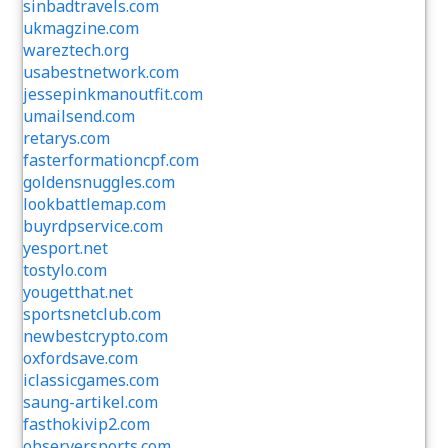
sinbadtravels.com
ukmagzine.com
wareztech.org
usabestnetwork.com
jessepinkmanoutfit.com
umailsend.com
retarys.com
fasterformationcpf.com
goldensnuggles.com
lookbattlemap.com
buyrdpservice.com
yesport.net
tostylo.com
yougetthat.net
sportsnetclub.com
newbestcrypto.com
oxfordsave.com
iclassicgames.com
saung-artikel.com
fasthokivip2.com
observersports.com