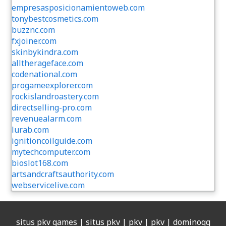
empresasposicionamientoweb.com
tonybestcosmetics.com
buzznc.com
fxjoiner.com
skinbykindra.com
alltherageface.com
codenational.com
progameexplorer.com
rockislandroastery.com
directselling-pro.com
revenuealarm.com
lurab.com
ignitioncoilguide.com
mytechcomputer.com
bioslot168.com
artsandcraftsauthority.com
webservicelive.com
situs pkv games
|
situs pkv
|
pkv
|
pkv
|
dominoqq