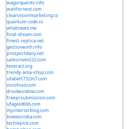
wagonpaints.info
waitfornext.com
clearvisionmarketing.co
quantum-code.co
whatnews.me
final-dream.com
finest-replica.net
gestioneinh.info
prosportdaily.net
salesinvest22.com
teseract.org
trendy-ama-shop.com
ufabett732m7.com
visiofood.com
droidwindow.com
freeprsubmission.com
ufagold666.com
myinteriorblog.com
bnewsindia.com
techiepick.com