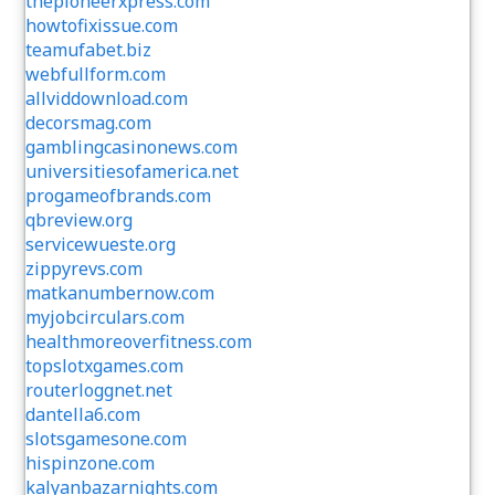
thepioneerxpress.com
howtofixissue.com
teamufabet.biz
webfullform.com
allviddownload.com
decorsmag.com
gamblingcasinonews.com
universitiesofamerica.net
progameofbrands.com
qbreview.org
servicewueste.org
zippyrevs.com
matkanumbernow.com
myjobcirculars.com
healthmoreoverfitness.com
topslotxgames.com
routerloggnet.net
dantella6.com
slotsgamesone.com
hispinzone.com
kalyanbazarnights.com