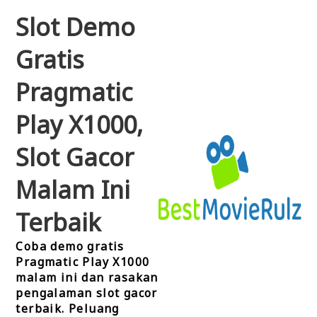
Skip
Slot Demo
to
content
Gratis
Pragmatic
Play X1000,
Slot Gacor
Malam Ini
Terbaik
Coba demo gratis
Pragmatic Play X1000
malam ini dan rasakan
pengalaman slot gacor
terbaik. Peluang