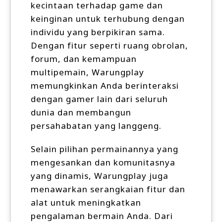
kecintaan terhadap game dan
keinginan untuk terhubung dengan
individu yang berpikiran sama.
Dengan fitur seperti ruang obrolan,
forum, dan kemampuan
multipemain, Warungplay
memungkinkan Anda berinteraksi
dengan gamer lain dari seluruh
dunia dan membangun
persahabatan yang langgeng.
Selain pilihan permainannya yang
mengesankan dan komunitasnya
yang dinamis, Warungplay juga
menawarkan serangkaian fitur dan
alat untuk meningkatkan
pengalaman bermain Anda. Dari