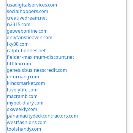
usadigitalservices.com
socialhoppers.com
creativedream.net
n2315.com
getwebonline.com
onlyfansheaven.com
lky08.com
ralph-fiennes.net
fielder-maximum-discount.net
fitfllex.com
genesisbusinesscredit.com
inforuang.com
kindsmarket.com
luvelylife.com
macramb.com
mypet-diary.com
oxweekly.com
panamacitydeckcontractors.com
westfashions.com
toolshandy.com