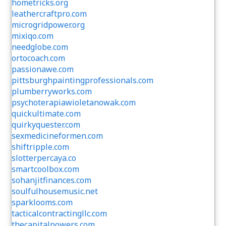
hometricks.org
leathercraftpro.com
microgridpower.org
mixiqo.com
needglobe.com
ortocoach.com
passionawe.com
pittsburghpaintingprofessionals.com
plumberryworks.com
psychoterapiawioletanowak.com
quickultimate.com
quirkyquester.com
sexmedicineformen.com
shiftripple.com
slotterpercaya.co
smartcoolbox.com
sohanjitfinances.com
soulfulhousemusic.net
sparklooms.com
tacticalcontractingllc.com
thecapitalpowers.com