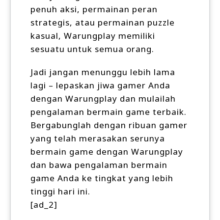
penuh aksi, permainan peran
strategis, atau permainan puzzle
kasual, Warungplay memiliki
sesuatu untuk semua orang.
Jadi jangan menunggu lebih lama
lagi – lepaskan jiwa gamer Anda
dengan Warungplay dan mulailah
pengalaman bermain game terbaik.
Bergabunglah dengan ribuan gamer
yang telah merasakan serunya
bermain game dengan Warungplay
dan bawa pengalaman bermain
game Anda ke tingkat yang lebih
tinggi hari ini.
[ad_2]