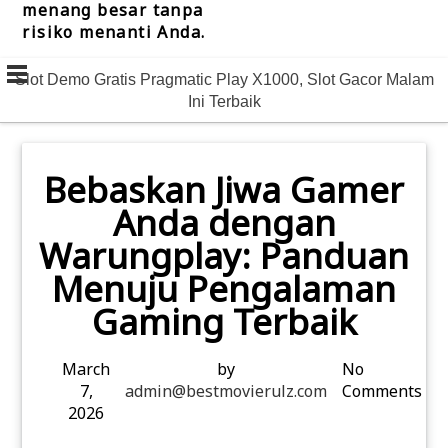
menang besar tanpa
risiko menanti Anda.
Slot Demo Gratis Pragmatic Play X1000, Slot Gacor Malam
Ini Terbaik
Bebaskan Jiwa Gamer
Anda dengan
Warungplay: Panduan
Menuju Pengalaman
Gaming Terbaik
March
by
No
7,
admin@bestmovierulz.com
Comments
2026