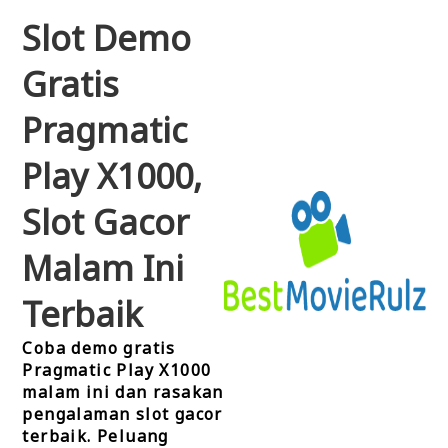
Skip
Slot Demo
to
content
Gratis
Pragmatic
Play X1000,
Slot Gacor
Malam Ini
Terbaik
Coba demo gratis
Pragmatic Play X1000
malam ini dan rasakan
pengalaman slot gacor
terbaik. Peluang