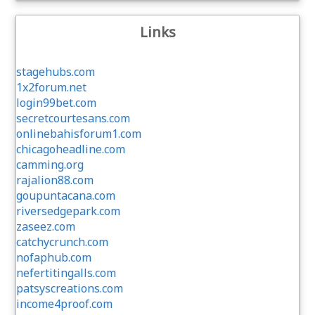
Links
stagehubs.com
1x2forum.net
login99bet.com
secretcourtesans.com
onlinebahisforum1.com
chicagoheadline.com
camming.org
rajalion88.com
goupuntacana.com
riversedgepark.com
zaseez.com
catchycrunch.com
nofaphub.com
nefertitingalls.com
patsyscreations.com
income4proof.com