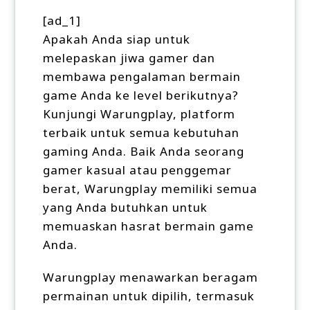
[ad_1]
Apakah Anda siap untuk
melepaskan jiwa gamer dan
membawa pengalaman bermain
game Anda ke level berikutnya?
Kunjungi Warungplay, platform
terbaik untuk semua kebutuhan
gaming Anda. Baik Anda seorang
gamer kasual atau penggemar
berat, Warungplay memiliki semua
yang Anda butuhkan untuk
memuaskan hasrat bermain game
Anda.
Warungplay menawarkan beragam
permainan untuk dipilih, termasuk