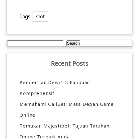
Tags:
slot
Search
Recent Posts
Pengertian Dewi4D: Panduan
Komprehensif
Memahami GajiBet: Masa Depan Game
Online
Temukan Majestibet: Tujuan Taruhan
Online Terbaik Anda