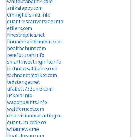
whiteufabetm4.com
anikalappy.com
dininghelsinki.info
duanfrescariverside.info
etilerx.com
finestreplica.net
flounderandfumble.com
healthohunt.com
retefuturah.info
smartinvestinginfo.info
technewsalliance.com
technonetmarket.com
tedstanger.net
ufabett732um3.com
uskola.info
wagonpaints.info
waitfornext.com
clearvisionmarketing.co
quantum-code.co
whatnews.me
final-dream.com