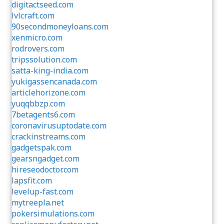
digitactseed.com
lvlcraft.com
90secondmoneyloans.com
xenmicro.com
rodrovers.com
tripssolution.com
satta-king-india.com
yukigassencanada.com
articlehorizone.com
yuqqbbzp.com
7betagents6.com
coronavirusuptodate.com
crackinstreams.com
gadgetspak.com
gearsngadget.com
hireseodoctor.com
lapsfit.com
levelup-fast.com
mytreepla.net
pokersimulations.com