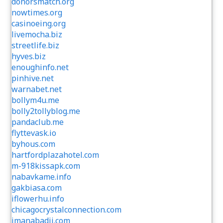
donorsmatch.org
nowtimes.org
casinoeing.org
livemocha.biz
streetlife.biz
hyves.biz
enoughinfo.net
pinhive.net
warnabet.net
bollym4u.me
bolly2tollyblog.me
pandaclub.me
flyttevask.io
byhous.com
hartfordplazahotel.com
m-918kissapk.com
nabavkame.info
gakbiasa.com
iflowerhu.info
chicagocrystalconnection.com
imanabadii.com