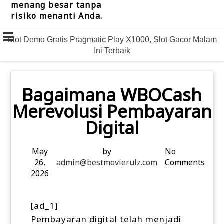
menang besar tanpa
risiko menanti Anda.
Slot Demo Gratis Pragmatic Play X1000, Slot Gacor Malam
Ini Terbaik
Bagaimana WBOCash
Merevolusi Pembayaran
Digital
May
by
No
26,
admin@bestmovierulz.com
Comments
2026
[ad_1]
Pembayaran digital telah menjadi