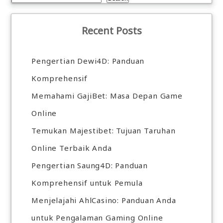
Recent Posts
Pengertian Dewi4D: Panduan
Komprehensif
Memahami GajiBet: Masa Depan Game
Online
Temukan Majestibet: Tujuan Taruhan
Online Terbaik Anda
Pengertian Saung4D: Panduan
Komprehensif untuk Pemula
Menjelajahi AhlCasino: Panduan Anda
untuk Pengalaman Gaming Online