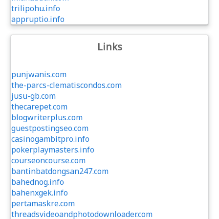
trilipohu.info
appruptio.info
Links
punjwanis.com
the-parcs-clematiscondos.com
jusu-gb.com
thecarepet.com
blogwriterplus.com
guestpostingseo.com
casinogambitpro.info
pokerplaymasters.info
courseoncourse.com
bantinbatdongsan247.com
bahednog.info
bahenxgek.info
pertamaskre.com
threadsvideoandphotodownloader.com