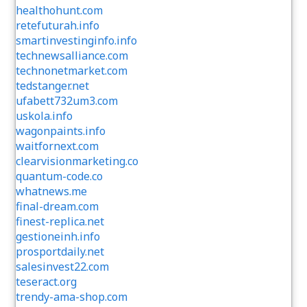
healthohunt.com
retefuturah.info
smartinvestinginfo.info
technewsalliance.com
technonetmarket.com
tedstanger.net
ufabett732um3.com
uskola.info
wagonpaints.info
waitfornext.com
clearvisionmarketing.co
quantum-code.co
whatnews.me
final-dream.com
finest-replica.net
gestioneinh.info
prosportdaily.net
salesinvest22.com
teseract.org
trendy-ama-shop.com