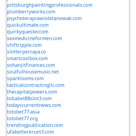
pittsburghpaintingprofessionals.com
plumberryworks.com
psychoterapiawioletanowak.com
quickultimate.com
quirkyquester.com
sexmedicineformen.com
shiftripple.com
slotterpercaya.co
smartcoolbox.com
sohanjitfinances.com
soulfulhousemusic.net
sparklooms.com
tacticalcontractingllc.com
thecapitalpowers.com
tobabet88slot3.com
todayscurrentnews.com
totobet77.asia
totobet77.org
trendingpublication.com
ufabettererum3.com