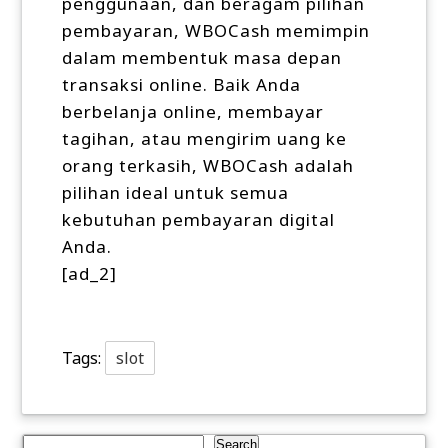
penggunaan, dan beragam pilihan
pembayaran, WBOCash memimpin
dalam membentuk masa depan
transaksi online. Baik Anda
berbelanja online, membayar
tagihan, atau mengirim uang ke
orang terkasih, WBOCash adalah
pilihan ideal untuk semua
kebutuhan pembayaran digital
Anda.
[ad_2]
Tags:
slot
Search