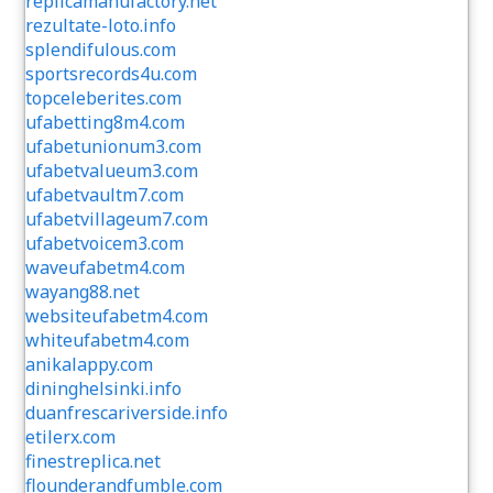
replicamanufactory.net
rezultate-loto.info
splendifulous.com
sportsrecords4u.com
topceleberites.com
ufabetting8m4.com
ufabetunionum3.com
ufabetvalueum3.com
ufabetvaultm7.com
ufabetvillageum7.com
ufabetvoicem3.com
waveufabetm4.com
wayang88.net
websiteufabetm4.com
whiteufabetm4.com
anikalappy.com
dininghelsinki.info
duanfrescariverside.info
etilerx.com
finestreplica.net
flounderandfumble.com