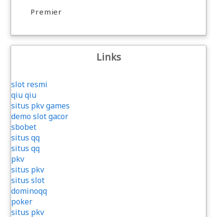
Premier
Links
slot resmi
qiu qiu
situs pkv games
demo slot gacor
sbobet
situs qq
situs qq
pkv
situs pkv
situs slot
dominoqq
poker
situs pkv