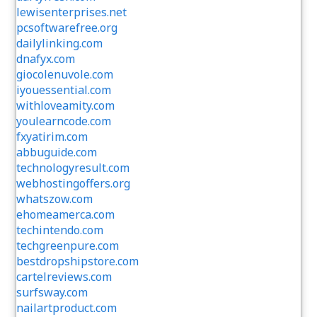
lewisenterprises.net
pcsoftwarefree.org
dailylinking.com
dnafyx.com
giocolenuvole.com
iyouessential.com
withloveamity.com
youlearncode.com
fxyatirim.com
abbuguide.com
technologyresult.com
webhostingoffers.org
whatszow.com
ehomeamerca.com
techintendo.com
techgreenpure.com
bestdropshipstore.com
cartelreviews.com
surfsway.com
nailartproduct.com