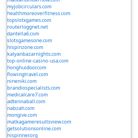
myjobcirculars.com
healthmoreoverfitness.com
topslotxgames.com
routerloggnet.net
dantella6.com
slotsgamesone.com
hispinzone.com
kalyanbazarnights.com
top-online-casino-usa.com
honghuidoor.com
flowingtravel.com
nineniki.com
brandiospecialists.com
medicalcare7.com
adtennaball.com
nabzah.com
mongive.com
matkagameresultsview.com
getsolutionsonline.com
hispinner.org