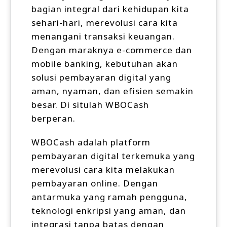
bagian integral dari kehidupan kita
sehari-hari, merevolusi cara kita
menangani transaksi keuangan.
Dengan maraknya e-commerce dan
mobile banking, kebutuhan akan
solusi pembayaran digital yang
aman, nyaman, dan efisien semakin
besar. Di situlah WBOCash
berperan.
WBOCash adalah platform
pembayaran digital terkemuka yang
merevolusi cara kita melakukan
pembayaran online. Dengan
antarmuka yang ramah pengguna,
teknologi enkripsi yang aman, dan
integrasi tanpa batas dengan