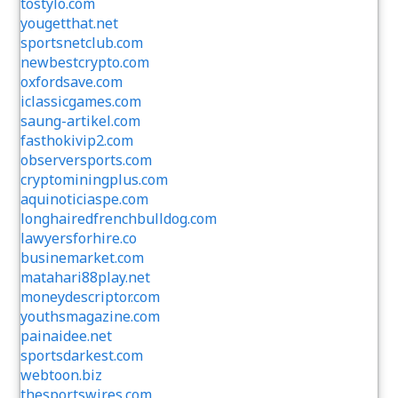
tostylo.com
yougetthat.net
sportsnetclub.com
newbestcrypto.com
oxfordsave.com
iclassicgames.com
saung-artikel.com
fasthokivip2.com
observersports.com
cryptominingplus.com
aquinoticiaspe.com
longhairedfrenchbulldog.com
lawyersforhire.co
businemarket.com
matahari88play.net
moneydescriptor.com
youthsmagazine.com
painaidee.net
sportsdarkest.com
webtoon.biz
thesportswires.com