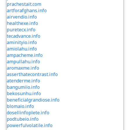
prachestait.com
artforafghans.info
airvendio.info
healthexe.info
puretecx.info
tecadvance.info
aminityio.info
amiolahu.info
ampacheme.info
ampullahu.info
aromaxme.info
asserthatecontrast.info
atenderme.info
bangumiio.info
bekosunhu.info
beneficialgrandiose.info
blomaio.info
dosellinfoplete.info
podtubeio.info
powerfulvolatile.info