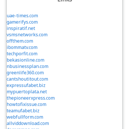
uae-times.com
gamerifys.com
inspiratif.net
vsmsnetworks.com
offthem.com
ibommatv.com
techporfit.com
bekasionline.com
nbusinessplan.com
greenlife360.com
cantshoutitout.com
expressufabet.biz
mypuertoplata.net
thepioneerxpress.com
howtofixissue.com
teamufabet.biz
webfullform.com
allviddownload.com