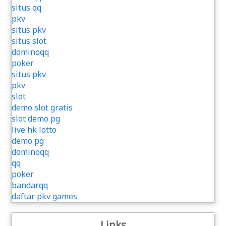
situs qq
pkv
situs pkv
situs slot
dominoqq
poker
situs pkv
pkv
slot
demo slot gratis
slot demo pg
live hk lotto
demo pg
dominoqq
qq
poker
bandarqq
daftar pkv games
Links