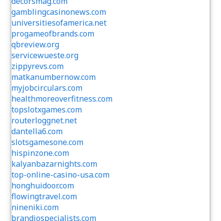
decorsmag.com
gamblingcasinonews.com
universitiesofamerica.net
progameofbrands.com
qbreview.org
servicewueste.org
zippyrevs.com
matkanumbernow.com
myjobcirculars.com
healthmoreoverfitness.com
topslotxgames.com
routerloggnet.net
dantella6.com
slotsgamesone.com
hispinzone.com
kalyanbazarnights.com
top-online-casino-usa.com
honghuidoor.com
flowingtravel.com
nineniki.com
brandiospecialists.com