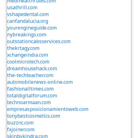
medihealthrules.com
usathrill.com
vshapedental.com
canfandalucia.org
yourengineguide.com
nybreakings.com
outstationcabsservices.com
thekrtagy.com
xchangeindia.com
coolmicrotech.com
dreamhousehack.com
the-techteacher.com
automobilenews-online.com
fashionalltimes.com
totaldigitalforum.com
technoarmaan.com
empresasposicionamientoweb.com
tonybestcosmetics.com
buzznc.com
fxjoiner.com
skinbykindra.com