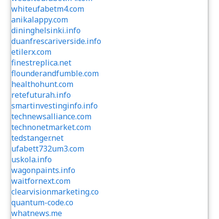
whiteufabetm4.com
anikalappy.com
dininghelsinki.info
duanfrescariverside.info
etilerx.com
finestreplica.net
flounderandfumble.com
healthohunt.com
retefuturah.info
smartinvestinginfo.info
technewsalliance.com
technonetmarket.com
tedstanger.net
ufabett732um3.com
uskola.info
wagonpaints.info
waitfornext.com
clearvisionmarketing.co
quantum-code.co
whatnews.me