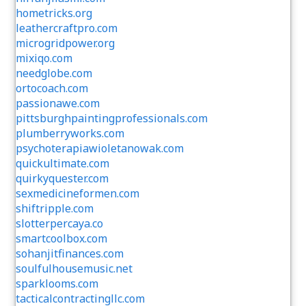
hometricks.org
leathercraftpro.com
microgridpower.org
mixiqo.com
needglobe.com
ortocoach.com
passionawe.com
pittsburghpaintingprofessionals.com
plumberryworks.com
psychoterapiawioletanowak.com
quickultimate.com
quirkyquester.com
sexmedicineformen.com
shiftripple.com
slotterpercaya.co
smartcoolbox.com
sohanjitfinances.com
soulfulhousemusic.net
sparklooms.com
tacticalcontractingllc.com