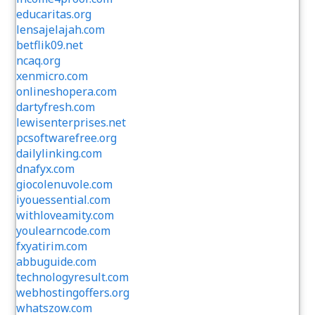
educaritas.org
lensajelajah.com
betflik09.net
ncaq.org
xenmicro.com
onlineshopera.com
dartyfresh.com
lewisenterprises.net
pcsoftwarefree.org
dailylinking.com
dnafyx.com
giocolenuvole.com
iyouessential.com
withloveamity.com
youlearncode.com
fxyatirim.com
abbuguide.com
technologyresult.com
webhostingoffers.org
whatszow.com